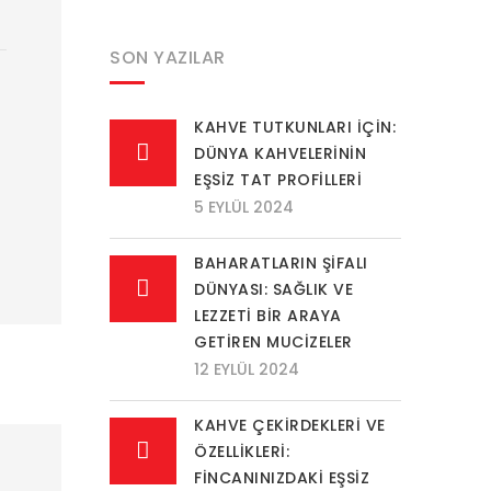
SON YAZILAR
KAHVE TUTKUNLARI İÇIN:
DÜNYA KAHVELERININ
EŞSIZ TAT PROFILLERI
5 EYLÜL 2024
BAHARATLARIN ŞIFALI
DÜNYASI: SAĞLIK VE
LEZZETI BIR ARAYA
GETIREN MUCIZELER
12 EYLÜL 2024
KAHVE ÇEKIRDEKLERI VE
ÖZELLIKLERI:
FINCANINIZDAKI EŞSIZ