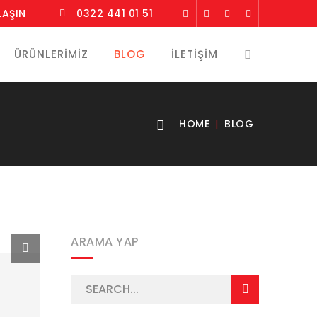
LAŞIN
0322 441 01 51
ÜRÜNLERIMIZ
BLOG
İLETIŞIM
HOME
BLOG
ARAMA YAP