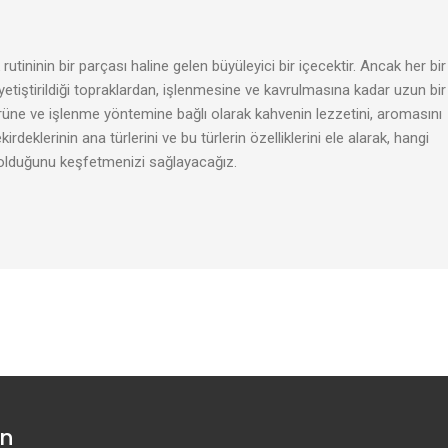
tininin bir parçası haline gelen büyüleyici bir içecektir. Ancak her bir
yetiştirildiği topraklardan, işlenmesine ve kavrulmasına kadar uzun bir
ürüne ve işlenme yöntemine bağlı olarak kahvenin lezzetini, aromasını
rdeklerinin ana türlerini ve bu türlerin özelliklerini ele alarak, hangi
olduğunu keşfetmenizi sağlayacağız.
un