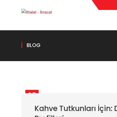
BLOG
05
EYL
Kahve Tutkunları İçin: