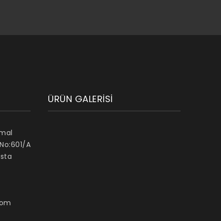
ÜRÜN GALERISI
emal
 No:601/A
sta
com