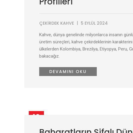
Profilleri
ÇEKIRDEK KAHVE
5 EYLÜL 2024
Kahve, dünya genelinde milyonlarca insanın günlük
üretim süreçleri, kahve çekirdeklerinin karakterini
ülkelerden Kolombiya, Brezilya, Etiyopya, Peru, G
bakacağız.
DEVAMINI OKU
12
EYL
Baharatların Şifalı Dün