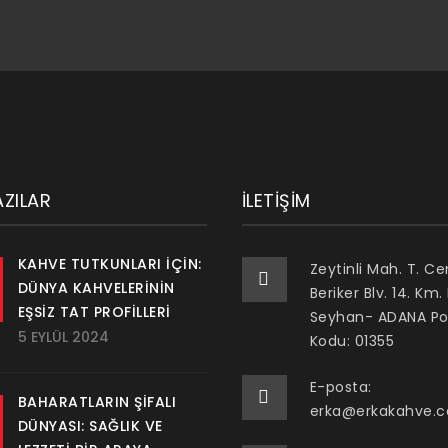
ZILAR
İLETIŞIM
KAHVE TUTKUNLARI İÇIN:
Zeytinli Mah. T. C
DÜNYA KAHVELERININ
Beriker Blv. 14. Km.
EŞSIZ TAT PROFILLERI
Seyhan- ADANA Po
5 EYLÜL 2024
Kodu: 01355
E-posta:
BAHARATLARIN ŞIFALI
erka@erkakahve.
DÜNYASI: SAĞLIK VE