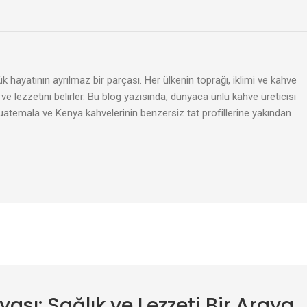
 hayatının ayrılmaz bir parçası. Her ülkenin toprağı, iklimi ve kahve
 ve lezzetini belirler. Bu blog yazısında, dünyaca ünlü kahve üreticisi
uatemala ve Kenya kahvelerinin benzersiz tat profillerine yakından
yası: Sağlık ve Lezzeti Bir Araya